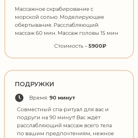
массажу лица и головы, а завершает
сеанс парафинотерапия кистей рук.
Стоимость –
3900₽
ЖЕНСКОЕ СЧАСТЬЕ
Время:
90 минут
Женское счастье - это
расслабляющий массаж всего тела,
снимающий напряжение и зажимы
с каждой мышцы, сантиметр за
сантиметром даря Вашему телу
наслаждение от прикосновений.
Массаж лица, ароматерапия и
чайная церемония.
Стоимость –
4200₽
Польза
SPA
Процедуры СПА улучшают