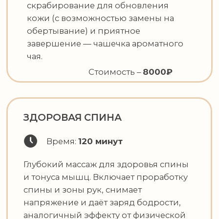
микроциркуляцию, снижают
уровень кортизола, уменьшают
мышечное напряжение и
стимулируют выработку коллагена.
Регулярные процедуры повышают
качество сна, улучшают
настроение и восстанавливают
энергетический баланс. Эффект
накопительный: уже после 3–5
сеансов отмечается улучшение
состояния кожи и общего
самочувствия.
Противопоказания к СПА