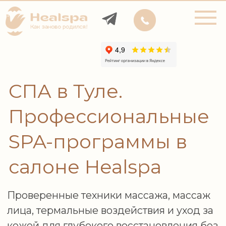
Ма
пр
СПА в Туле.
Профессиональные
SPA-программы в
салоне Healspa
Проверенные техники массажа, массаж
лица, термальные воздействия и уход за
кожей для глубокого восстановления без
стресса.
20%
Скидка
на первое посещение