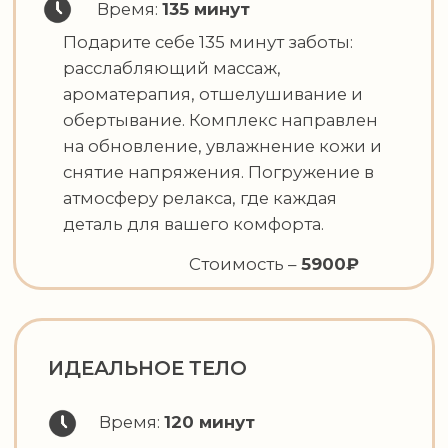
ЗДОРОВАЯ СПИНА
Время:
120 минут
Глубокий массаж для здоровья спины
и тонуса мышц. Включает проработку
спины и зоны рук, снимает
напряжение и даёт заряд бодрости,
аналогичный эффекту от физической
нагрузки
Стоимость –
5900₽
АНТИСТРЕСС-МАССАЖ
Время:
90 минут
Антистресс массаж - идеальное
решение для тех, кто очень много
работает! Процедура начинается с
массажа шейно-воротниковой
зоны, снимая зажимы и убирая
напряжение мастер переходит к